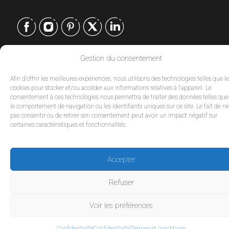
Gestion du consentement
CONTACT
Afin d'offrir les meilleures expériences, nous utilisons des technologies telles que l
EUROPE
|
cookies pour stocker et/ou accéder aux informations relatives à l'appareil. Le
USA
|
consentement à ces technologies nous permettra de traiter des données telles que
EUROPE
le comportement de navigation ou les identifiants uniques sur ce site. Le fait de ne
USA
pas consentir ou de retirer son consentement peut avoir un impact négatif sur
certaines caractéristiques et fonctionnalités.
SERVICES
Accepter
SOCIÉTÉ
Refuser
POLITIQUES
Voir les préférences
© 2026 Tour Travel & More. Tous droits réservés.
Confidentialté
Confidentialté
Termes et conditions