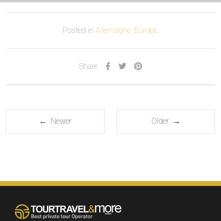
Posted in
Allemagne
,
Europe
.
Share
← Newer
Older →