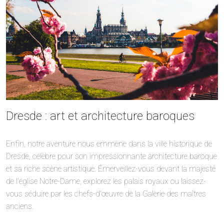
Dresde : art et architecture baroques
Enfin, notre aventure nous emmène dans la ville historique de
Dresde, célèbre pour son impressionnante architecture baroque
et sa riche scène artistique. Émerveillez-vous devant la majesté
de l’église Notre-Dame, explorez les palais royaux ou laissez-
vous séduire par les chefs-d’œuvre de la Galerie des maîtres
anciens.