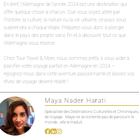
En bref, l’Allemagne de l’année 2024 est une destination qui
offre quelque chose à chacun. Que vous soyez attiré par
l’histoire, la culture, la nature ou la vie urbaine, ce pays vous
surprendra à chaque étape. Préparez-vous donc à plonger
dans le pays des projets sans fin et à découvrir tout ce que
l’Allemagne vous réserve.
Chez Tour Travel & More, nous sommes prêts à vous aider à
planifier votre voyage parfait en Allemagne en 2024 –
rejoignez-nous dans cette aventure passionnante et laissez vos
rêves de voyage devenir réalité !
Maya Nader Harati
Spécialiste des Destinations Culturelles et Chroniqueu
de Voyage . Maya ne se contente pas de parcourir le
monde ; elle le traduit.