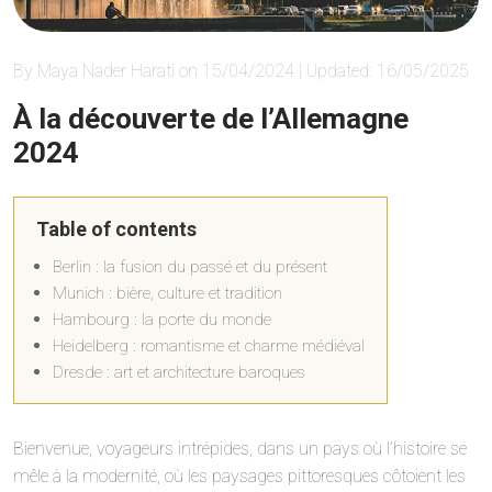
By Maya Nader Harati on 15/04/2024 | Updated: 16/05/2025
À la découverte de l’Allemagne
2024
Table of contents
Berlin : la fusion du passé et du présent
Munich : bière, culture et tradition
Hambourg : la porte du monde
Heidelberg : romantisme et charme médiéval
Dresde : art et architecture baroques
Bienvenue, voyageurs intrépides, dans un pays où l’histoire se
mêle à la modernité, où les paysages pittoresques côtoient les